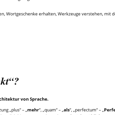
n, Wortgeschenke erhalten, Werkzeuge verstehen, mit de
kt“?
rchitektur von Sprache.
zung „plus“ – „
mehr
“, „quam“ – „
als
“, „perfectum“ – „
Perf