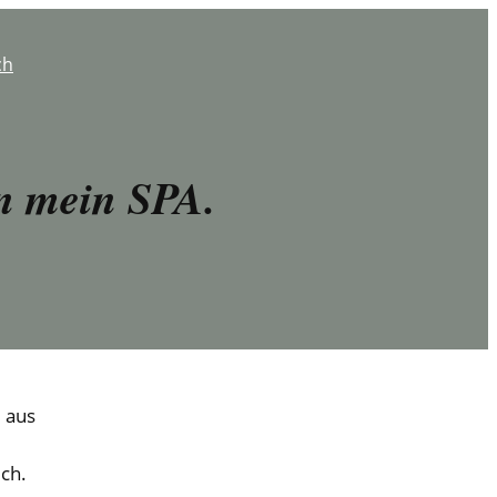
ch
in mein SPA.
e aus
ch.