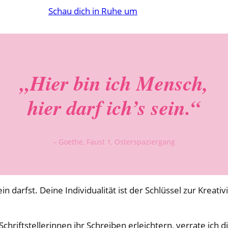
Schau dich in Ruhe um
„Hier bin ich Mensch,
hier darf ich’s sein.“
– Goethe, Faust 1, Osterspaziergang
 darfst. Deine Individualität ist der Schlüssel zur Kreativ
iftstellerinnen ihr Schreiben erleichtern, verrate ich d