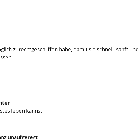
lich zurechtgeschliffen habe, damit sie schnell, sanft un
assen.
nter
stes leben kannst.
anz unaufgeregt