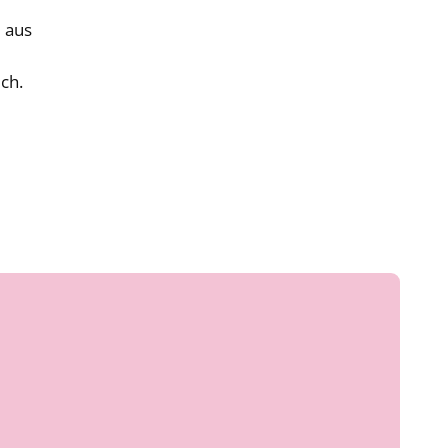
e aus
ch.
,