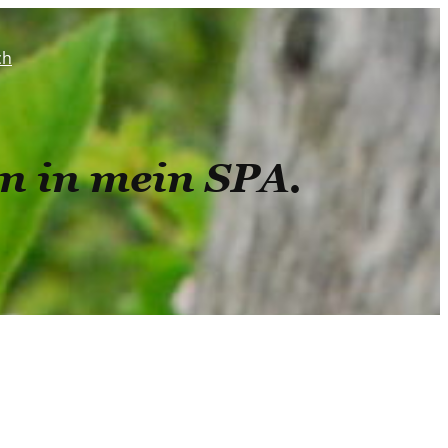
ch
in in mein SPA.