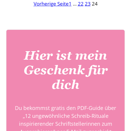
Vorherige Seite
1
…
22
23
24
Hier ist mein
Geschenk für
dich
Du bekommst gratis den PDF-Guide über
„12 ungewöhnliche Schreib-Rituale
inspirierender Schriftstellerinnen zum