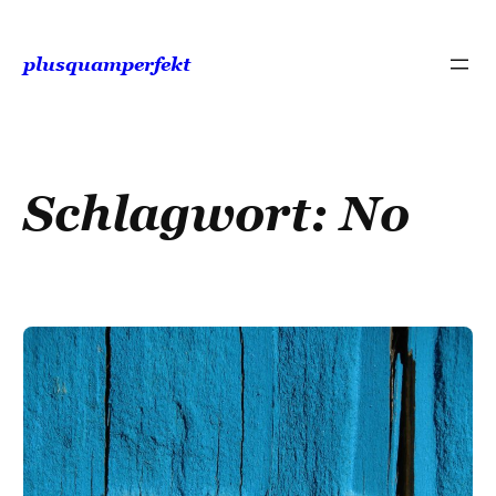
Zum
Inhalt
plusquamperfekt
springen
Schlagwort:
No