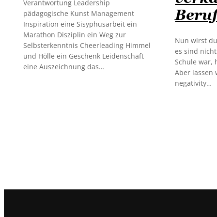
Verantwortung Leadership
Beru
pädagogische Kunst Management
Inspiration eine Sisyphusarbeit ein
Marathon Disziplin ein Weg zur
Nun wirst du 
Selbsterkenntnis Cheerleading Himmel
es sind nicht 
und Hölle ein Geschenk Leidenschaft
Schule war, 
eine Auszeichnung das…
Aber lassen 
negativity…