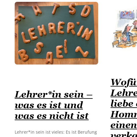
Wofür
Lehr
Lehrer*in sein –
liebe
was es ist und
Homm
was es nicht ist
eine
Lehrer*in sein ist vieles: Es ist Berufung
verk