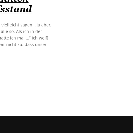
fsstand
vielleicht sagen: „Ja aber,
alle so. Als ich in der
hatte ich mal …“ Ich weiß.
wir nicht zu, dass unser