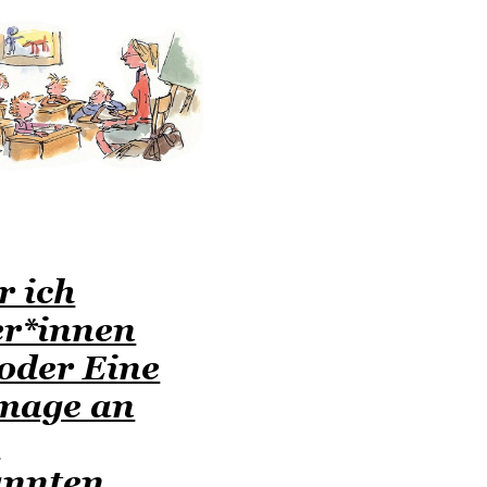
 ich
er*innen
 oder Eine
age an
n
annten