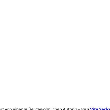
iert von einer außergewöhnlichen Autorin –
von
Vita Sack