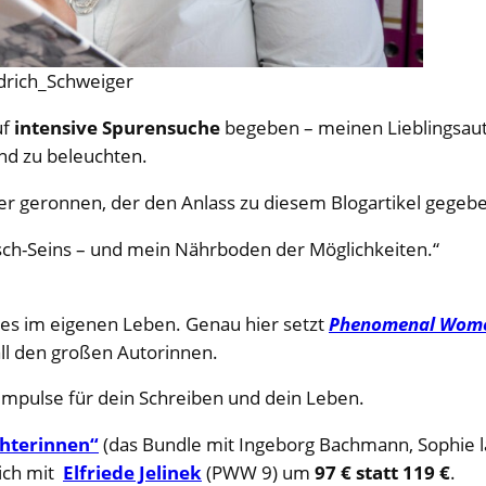
edrich_Schweiger
uf
intensive Spurensuche
begeben – meinen Lieblingsauto
d zu beleuchten.
der geronnen, der den Anlass zu diesem Blogartikel gegebe
sch-Seins – und mein Nährboden der Möglichkeiten.“
 es im eigenen Leben. Genau hier setzt
Phenomenal Wome
ll den großen Autorinnen.
er Impulse für dein Schreiben und dein Leben.
hterinnen“
(das Bundle mit Ingeborg Bachmann, Sophie la 
eich mit
Elfriede Jelinek
(PWW 9) um
97 € statt 119 €
.