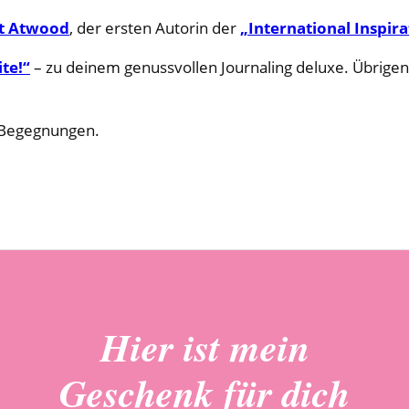
t Atwood
, der ersten Autorin der
„International Inspira
te!“
– zu deinem genussvollen Journaling deluxe. Übrigens:
n Begegnungen.
Hier ist mein
Geschenk für dich