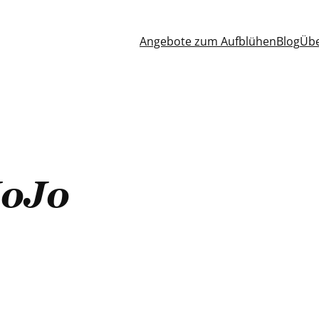
Angebote zum Aufblühen
Blog
Übe
oJo