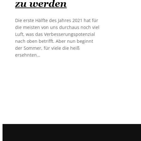
zu werden
Die erste Hälfte des Jahres 2021 hat für
die meisten von uns durchaus noch viel
Luft, was das Verbesserungspotenzial
nach oben betrifft. Aber nun beginnt
der Sommer, für viele die heiß
ersehnten…