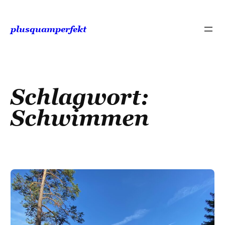
Zum
Inhalt
plusquamperfekt
springen
Schlagwort:
Schwimmen